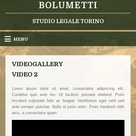
BOLUMETTI
STUDIO LEGALE TORINO
MENU
VIDEOGALLERY
VIDEO 2
Lorem ipsum dolor sit amet, consectetur adipiscing elit.
Curabitur quis ante leo. Ut facilisis posuere eleifend. Proin
tincidunt vulputate felis ac feugiat. Vestibulum eget velit sed
ante semper pulvinar. Nulla id justo enim. Proin hendrerit nibh
arcu, a consectetur quam.