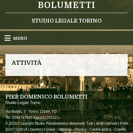
BOLUMETTI
STUDIO LEGALE TORINO
MENU
ATTIVITÀ
PIER DOMENICO BOLUMETTI
Studio Legale Torino
Via Balbis, 3 -
Torino
10144
,
TO
Tel.
3294797845
Fax
011703115
© 2026 Copyright Studio Pierdomenico Bolumetti. Tutti i diritti riservati | P.IVA
11107110014 |
Gestisci Cookie
-
Sitemap
-
Privacy
-
Cookie policy
-
Credits