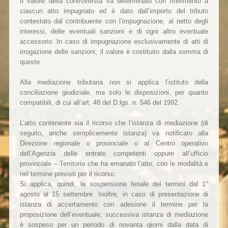
Il valore della controversia va determinato con riferimento a
ciascun atto impugnato ed è dato dall’importo del tributo
contestato dal contribuente con l’impugnazione, al netto degli
interessi, delle eventuali sanzioni e di ogni altro eventuale
accessorio. In caso di impugnazione esclusivamente di atti di
irrogazione delle sanzioni, il valore è costituito dalla somma di
queste.
Alla mediazione tributaria non si applica l’istituto della
conciliazione giudiziale, ma solo le disposizioni, per quanto
compatibili, di cui all’art. 48 del D.lgs. n. 546 del 1992.
L’atto contenente sia il ricorso che l’istanza di mediazione (di
seguito, anche semplicemente istanza) va notificato alla
Direzione regionale o provinciale o al Centro operativo
dell’Agenzia delle entrate competenti oppure all’ufficio
provinciale – Territorio che ha emanato l’atto, con le modalità e
nel termine previsti per il ricorso.
Si applica, quindi, la sospensione feriale dei termini dal 1°
agosto al 15 settembre. Inoltre, in caso di presentazione di
istanza di accertamento con adesione il termine per la
proposizione dell’eventuale, successiva istanza di mediazione
è sospeso per un periodo di novanta giorni dalla data di